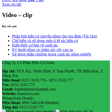
Xem chi tiết
Video – clip
Bài viết mới
Phân bón hữu cơ chuyên dùng cho gia đình (Túi 1kg)
Chế biến và sử dụng mùn ủ từ rác hữu cơ
Kiến thức cơ bản về canh tác
Kỹ thuật trồng và chăm sóc cây cao su
Sử dụng phân chuồng trong canh tác nông nghiệp
Công Ty Cổ Phần Hữu Cơ Daito
Địa chỉ:
Tổ 9, Kp. Thiên Bình, P. Tam Phước, TP. Biên Hoà, T.
Đồng Nai
Điện thoại:
0251.3510.776 - 0251.3510.777
Fax:
0251.3510.775
Email:
hopthuhumix@gmail.com
Website:
humixvn.com
Phòng Kinh Doanh :
Điện thoại:
0961.548.638 (Hotline)
Tổng đài:
02513.510.777