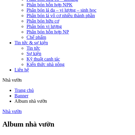
Phân bón hỗn hợp NPK
Phân bón lá đa – vi lượng – sinh học
Phân bón lá vô cơ nhiều thành phần
Phân bón hữu cơ
Phân bón vi lượng
Phân bón hỗn hợp NP
Chế phẩm
Tin tức & sự kiện
Tin tức
Sự kiện
Kỹ thuật canh tác
Kiến thức nhà nông
Liên hệ
Nhà vườn
Trang chủ
Banner
Album nhà vườn
Nhà vườn
Album nhà vườn