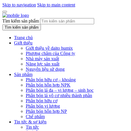
Skip to navigation
Skip to main content
Tìm kiếm sản phẩm
Tìm kiếm sản phẩm
Trang chủ
Giới thiệu
Giới thiệu về daito humix
Phương châm của Công ty
Nhà máy sản xuất
Năng lực sản xuất
Nguyên liệu sử dụng
Sản phẩm
Phân bón hữu cơ – khoáng
Phân bón hỗn hợp NPK
Phân bón lá đa – vi lượng – sinh học
Phân bón lá vô cơ nhiều thành phần
Phân bón hữu cơ
Phân bón vi lượng
Phân bón hỗn hợp NP
Chế phẩm
Tin tức & sự kiện
Tin tức