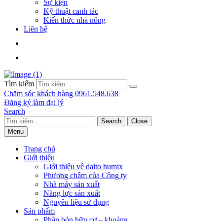
Sự kiện
Kỹ thuật canh tác
Kiến thức nhà nông
Liên hệ
Tìm kiếm
Chăm sóc khách hàng
0961.548.638
Đăng ký làm đại lý
Search
Search
Close
Menu
Trang chủ
Giới thiệu
Giới thiệu về daito humix
Phương châm của Công ty
Nhà máy sản xuất
Năng lực sản xuất
Nguyên liệu sử dụng
Sản phẩm
Phân bón hữu cơ – khoáng